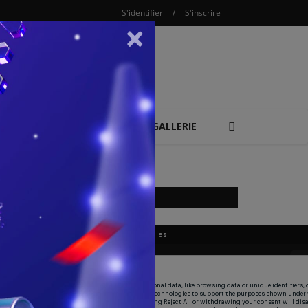
S'identifier
/
S'inscrire
×
COMBAT
REPLAY
GALLERIE
LIVE SPORTIF