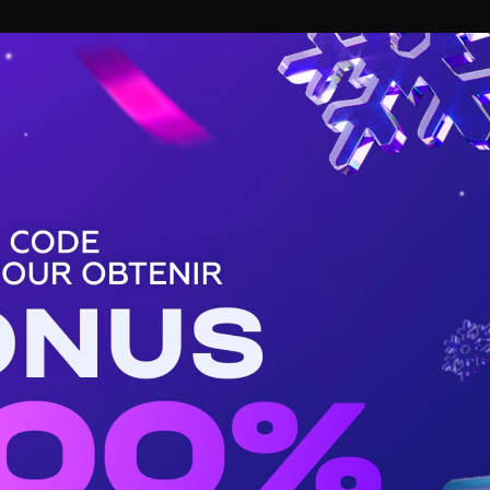
BASKET
TENNIS
HANDBALL
BUZZ DE SPORT
 de Mbappé
ouvelles sur la blessure
ssure contre Bruges ce mercredi soir en Ligue des champions.