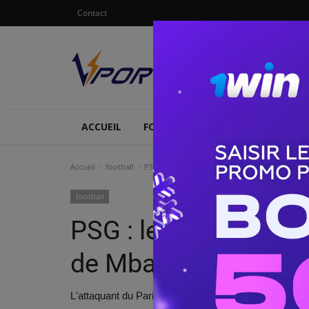
Contact
ACCUEIL
FOOTBALL
ATHLETISME
Accueil
football
PSG : les dernières nouvelles sur la blessure
football
PSG : les dernières n
de Mbappé
L'attaquant du Paris Saint-Germain est sorti sur ble