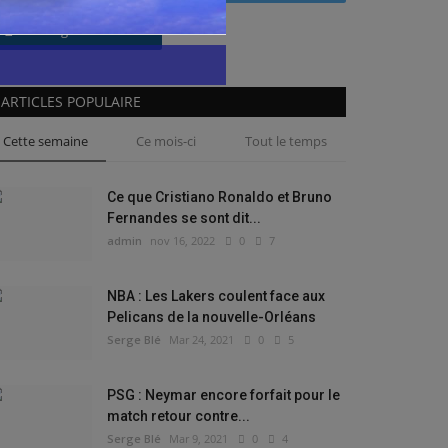
Instagram
ARTICLES POPULAIRE
Cette semaine
Ce mois-ci
Tout le temps
Ce que Cristiano Ronaldo et Bruno
Fernandes se sont dit...
admin
nov 16, 2022
0
7
NBA : Les Lakers coulent face aux
Pelicans de la nouvelle-Orléans
Serge Blé
Mar 24, 2021
0
5
PSG : Neymar encore forfait pour le
match retour contre...
Serge Blé
Mar 9, 2021
0
4