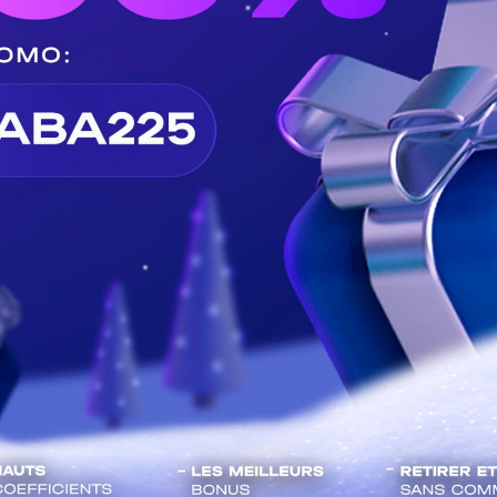
1 - 16:05
0
182