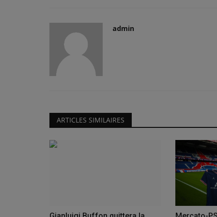
admin
CAN 2027 : Les groupes pour l
éliminatoires sont connus...
admin
Mai 19, 2026
0
35
Le tirage au sort de ces éliminatoires a eu lieu c
Caire. Toutes les équipes...
ARTICLES SIMILAIRES
Gianluigi Buffon quittera la
Mercato-PSG