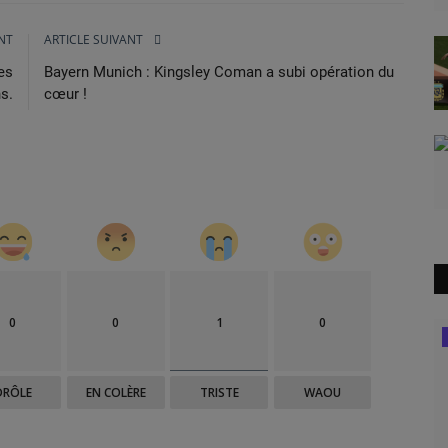
NT
ARTICLE SUIVANT
des
Bayern Munich : Kingsley Coman a subi opération du
s.
cœur !
0
0
1
0
Basket
DRÔLE
EN COLÈRE
TRISTE
WAOU