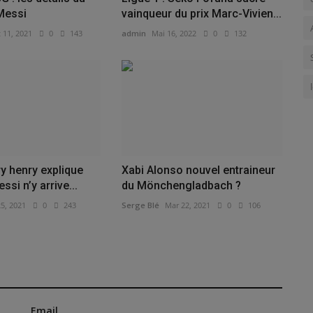
Messi
vainqueur du prix Marc-Vivien...
 11, 2021
0
143
admin
Mai 16, 2022
0
132
ry henry explique
Xabi Alonso nouvel entraineur
si n’y arrive...
du Mönchengladbach ?
25, 2021
0
243
Serge Blé
Mar 22, 2021
0
106
Email