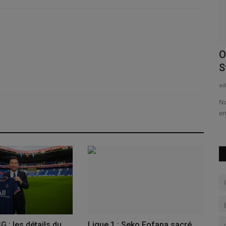
es
NBA: Giannis Antetokounmpo monte en
O
puissance face au Pelicans!
S
admin
Jan 30, 2023
0
162
ad
e mardi au
Face aux Pelicans, Giannis Antetokounmpo a encore livré
No
une performance majuscule...
en
 : les détails du
Ligue 1 : Seko Fofana sacré