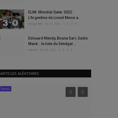
ELIM. Mondial Qatar 2022:
L'Argentine de Lionel Messi a...
Serge Blé
oct 11, 2021
0
4
Edouard Mendy, Bouna Sarr, Sadio
Mané… la liste du Sénégal...
admin
déc 24, 2021
0
4
ARTICLES ALÉATOIRES
Tennis
Athletisme