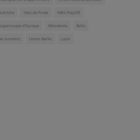
Autriche
16es de finale
NBA-PlayOff
Supercoupe d'Europe
Albiceleste
Betis
les ivoiriens
Union Berlin
Lazio