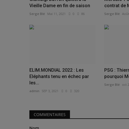
Vieille Dame en fin de saison
contrat de 
Serge Blé
Mai 11, 2021
0
86
Serge Blé
Août
ELIM.MONDIAL 2022 : Les
PSG : Thier
Eléphants tenu en échec par
pourquoi Mes
les...
Serge Blé
oct 
admin
SEP 3, 2021
0
320
COMMENTAIRES
Nom