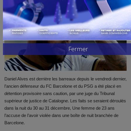
Handball
Buzz de Sport
Combat
Fermer
Replay
Gallerie
Daniel Alves est derrière les barreaux depuis le vendredi dernier,
l’ancien défenseur du FC Barcelone et du PSG a été placé en
détention provisoire sans caution, par une juge du Tribunal
supérieur de justice de Catalogne. Les faits se seraient déroulés
dans la nuit du 30 au 31 décembre, Une femme de 23 ans
l’accuse de l’avoir violée dans une boîte de nuit branchée de
Barcelone.