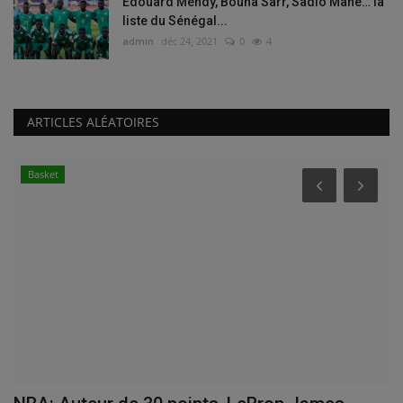
Edouard Mendy, Bouna Sarr, Sadio Mané… la
liste du Sénégal...
admin
déc 24, 2021
0
4
ARTICLES ALÉATOIRES
Buzz de Sport