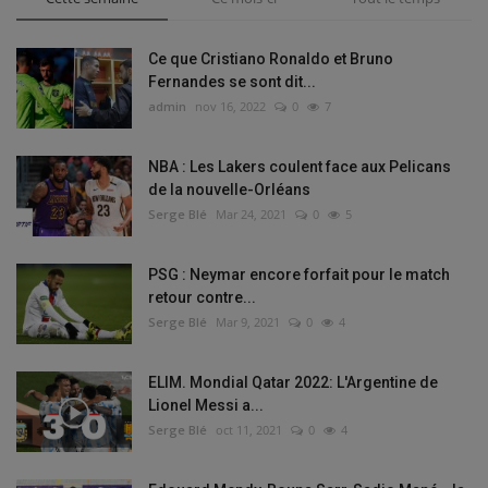
Ce que Cristiano Ronaldo et Bruno
Fernandes se sont dit...
admin
nov 16, 2022
0
7
NBA : Les Lakers coulent face aux Pelicans
de la nouvelle-Orléans
Serge Blé
Mar 24, 2021
0
5
PSG : Neymar encore forfait pour le match
retour contre...
Serge Blé
Mar 9, 2021
0
4
ELIM. Mondial Qatar 2022: L'Argentine de
Lionel Messi a...
Serge Blé
oct 11, 2021
0
4