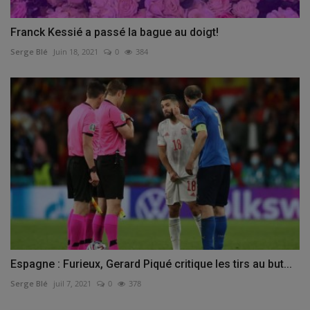
Franck Kessié a passé la bague au doigt!
Serge Blé
Juin 18, 2021
0
384
Espagne : Furieux, Gerard Piqué critique les tirs au but...
Serge Blé
juil 7, 2021
0
378