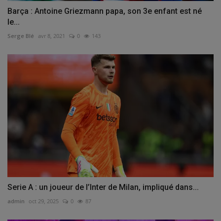
Barça : Antoine Griezmann papa, son 3e enfant est né
le...
Serge Blé
avr 8, 2021
0
143
Serie A : un joueur de l’Inter de Milan, impliqué dans...
admin
oct 29, 2025
0
87