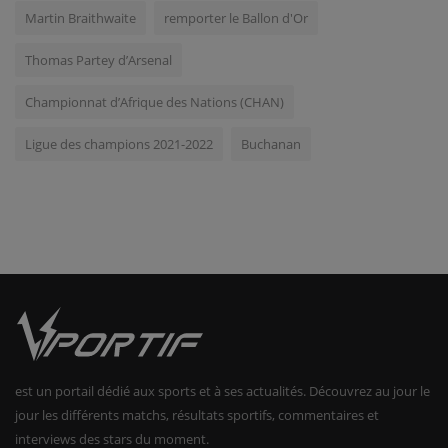
Martin Braithwaite
remporter le Ballon d'Or
Thomas Partey d’Arsenal
Championnat d’Afrique des Nations (CHAN)
Ligue des champions 2021-2022
Buchanan
est un portail dédié aux sports et à ses actualités. Découvrez au jour le
jour les différents matchs, résultats sportifs, commentaires et
interviews des stars du moment.