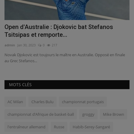
Man United : les découvertes d’Antony dans
N
l’ancienne maison...
c
admin
oct 5, 2022
0
187
ad
La recrue phare de United a aménagé dans l’ancienne maison très
Le
luxueuse de Paul...
fa
MOTS CLÉS
AC Milan
Charles Bulu
championnat portugais
championnat d’Afrique de basket-ball
groggy
Mike Brown
l'entraîneur allemand
Russe
Habib-Serey-Sangaré