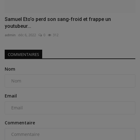
Samuel Eto’o perd son sang-froid et frappe un
youtubeur...
admin
déc 6, 2022
0
312
COMMENTAIRES
Nom
Email
Commentaire