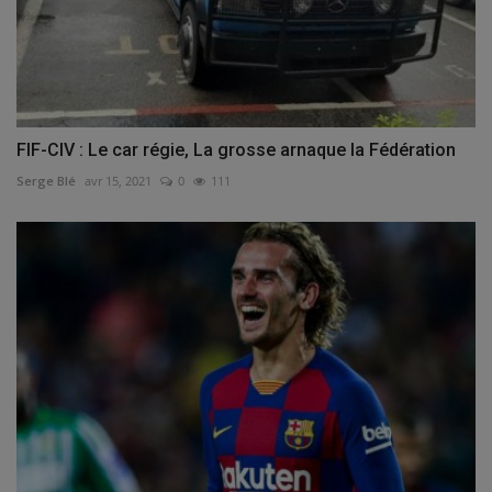
FIF-CIV : Le car régie, La grosse arnaque la Fédération
Serge Blé
avr 15, 2021
0
111