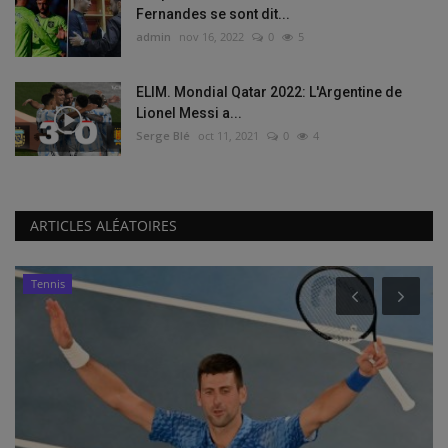
Fernandes se sont dit...
admin
nov 16, 2022
0
5
ELIM. Mondial Qatar 2022: L'Argentine de
Lionel Messi a...
Serge Blé
oct 11, 2021
0
4
ARTICLES ALÉATOIRES
Buzz de Sport