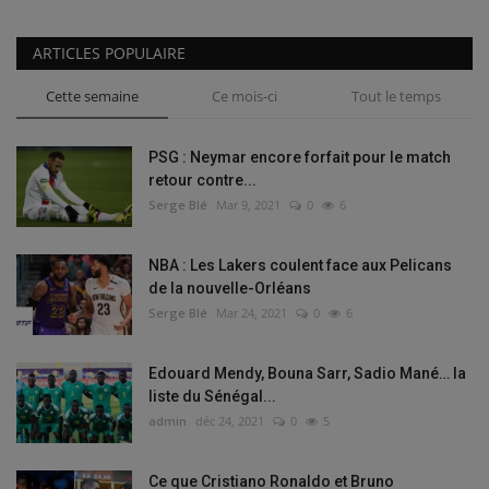
ARTICLES POPULAIRE
Cette semaine
Ce mois-ci
Tout le temps
PSG : Neymar encore forfait pour le match
retour contre...
Serge Blé
Mar 9, 2021
0
6
NBA : Les Lakers coulent face aux Pelicans
de la nouvelle-Orléans
Serge Blé
Mar 24, 2021
0
6
Edouard Mendy, Bouna Sarr, Sadio Mané… la
liste du Sénégal...
admin
déc 24, 2021
0
5
Ce que Cristiano Ronaldo et Bruno