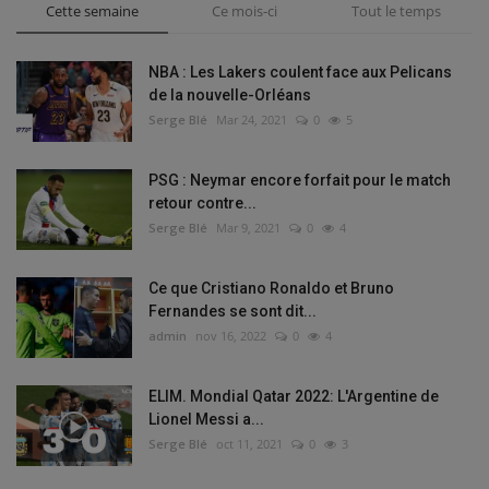
Cette semaine
Ce mois-ci
Tout le temps
NBA : Les Lakers coulent face aux Pelicans
de la nouvelle-Orléans
Serge Blé
Mar 24, 2021
0
5
PSG : Neymar encore forfait pour le match
retour contre...
Serge Blé
Mar 9, 2021
0
4
Ce que Cristiano Ronaldo et Bruno
Fernandes se sont dit...
admin
nov 16, 2022
0
4
ELIM. Mondial Qatar 2022: L'Argentine de
Lionel Messi a...
Serge Blé
oct 11, 2021
0
3