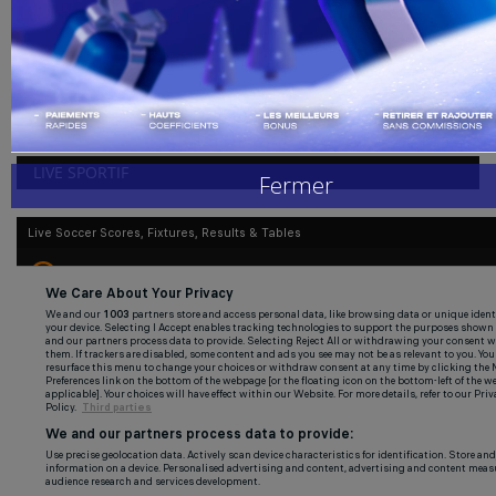
admin
Mai 12, 2026
0
39
Handball
À quelques jours de la publication de la liste ivoirienne pour la Coupe
du monde...
Buzz de Sport
Combat
LIVE SPORTIF
Fermer
Replay
Gallerie