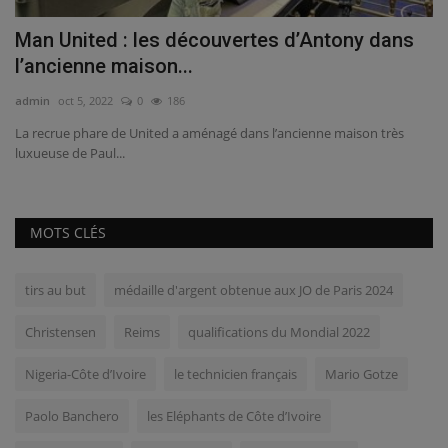
Man United : les découvertes d’Antony dans
T
l’ancienne maison...
C
admin
oct 5, 2022
0
186
ad
que
La recrue phare de United a aménagé dans l’ancienne maison très
Ch
luxueuse de Paul...
d’I
MOTS CLÉS
tirs au but
médaille d'argent obtenue aux JO de Paris 2024
Christensen
Reims
qualifications du Mondial 2022
Nigeria-Côte d’Ivoire
le technicien français
Mario Gotze
Paolo Banchero
les Eléphants de Côte d’Ivoire