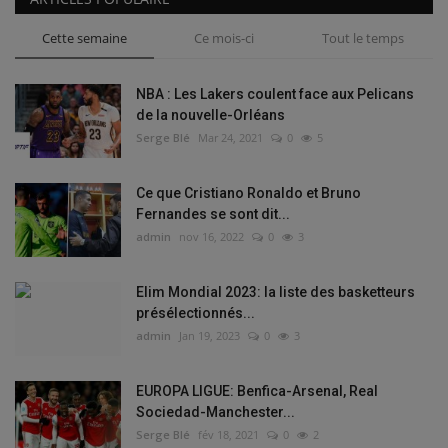
Cette semaine
Ce mois-ci
Tout le temps
NBA : Les Lakers coulent face aux Pelicans
de la nouvelle-Orléans
Serge Blé
Mar 24, 2021
0
5
Ce que Cristiano Ronaldo et Bruno
Fernandes se sont dit...
admin
nov 16, 2022
0
3
Elim Mondial 2023: la liste des basketteurs
présélectionnés...
admin
Jan 19, 2023
0
3
EUROPA LIGUE: Benfica-Arsenal, Real
Sociedad-Manchester...
Serge Blé
fév 18, 2021
0
2