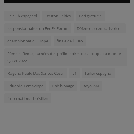
Le club espagnol
Boston Celtics
Pari gratuit ci
les pensionnaires du FedEx Forum
Défenseur central Ivoirien
championnat d’Europe
finale de l'Euro
2ème et 3eme journées des préliminaires de la coupe du monde
Qatar 2022
Rogerio Paulo Dos Santos Cesar
L1
l'ailier espagnol
Eduardo Camavinga
Habib Maïga
Royal AM
l'international brésilien