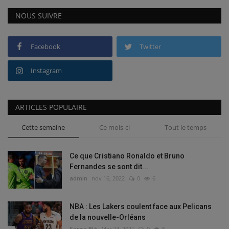
NOUS SUIVRE
Facebook
Twitter
Instagram
ARTICLES POPULAIRE
Cette semaine
Ce mois-ci
Tout le temps
Ce que Cristiano Ronaldo et Bruno
Fernandes se sont dit...
admin
nov 16, 2022
0
6
NBA : Les Lakers coulent face aux Pelicans
de la nouvelle-Orléans
Serge Blé
Mar 24, 2021
0
5