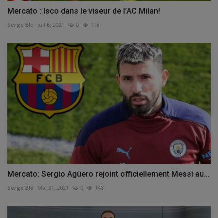
Mercato : Isco dans le viseur de l’AC Milan!
Serge Blé
juil 6, 2021
0
115
Mercato: Sergio Agüero rejoint officiellement Messi au...
Serge Blé
Mai 31, 2021
0
148