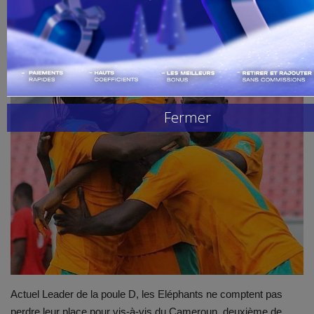
Handball
Buzz de Sport
Combat
Fermer
Replay
Gallerie
Actuel Leader de la poule D, les Eléphants ne comptent pas
perdre leur place pour vis-à-vis du Cameroun, deuxième de