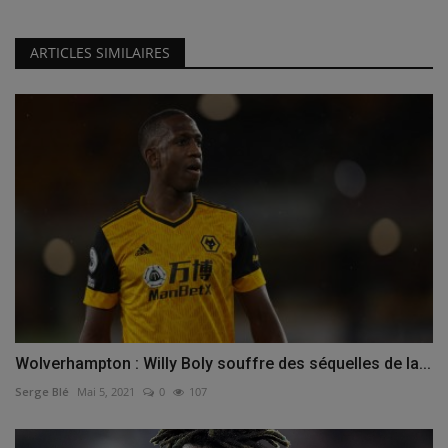
ARTICLES SIMILAIRES
Wolverhampton : Willy Boly souffre des séquelles de la...
Serge Blé
Mai 5, 2021
0
107