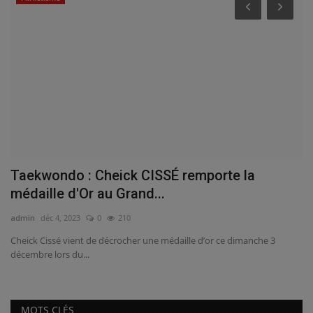
e
Taekwondo : Cheick CISSÉ remporte la
M
médaille d'Or au Grand...
H
admin
déc 4, 2023
0
210
ad
Cheick Cissé vient de décrocher une médaille d’or ce dimanche 3
L’
décembre lors du...
Co
MOTS CLÉS