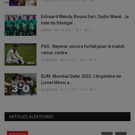
Edouard Mendy, Bouna Sarr, Sadio Mané… la
liste du Sénégal...
admin
déc 24, 2021
0
5
PSG : Neymar encore forfait pour le match
retour contre...
Serge Blé
Mar 9, 2021
0
4
ELIM. Mondial Qatar 2022: L'Argentine de
Lionel Messi a...
Serge Blé
oct 11, 2021
0
3
ARTICLES ALÉATOIRES
Athletisme