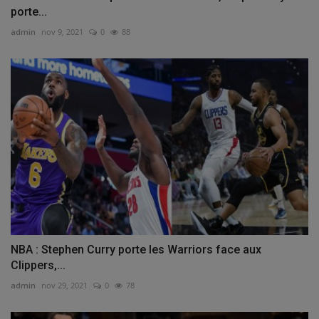
porte...
admin
nov 9, 2021
0
88
NBA : Stephen Curry porte les Warriors face aux
Clippers,...
admin
nov 29, 2021
0
78