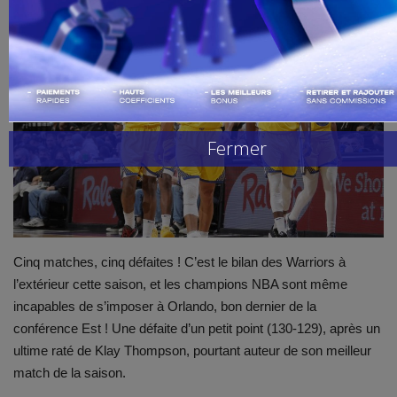
Handball
Buzz de Sport
Combat
Fermer
Replay
Gallerie
Cinq matches, cinq défaites ! C’est le bilan des Warriors à
l’extérieur cette saison, et les champions NBA sont même
incapables de s’imposer à Orlando, bon dernier de la
conférence Est ! Une défaite d’un petit point (130-129), après un
ultime raté de Klay Thompson, pourtant auteur de son meilleur
match de la saison.