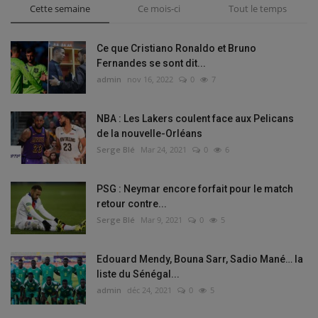
Cette semaine
Ce mois-ci
Tout le temps
Ce que Cristiano Ronaldo et Bruno
Fernandes se sont dit...
admin
nov 16, 2022
0
7
NBA : Les Lakers coulent face aux Pelicans
de la nouvelle-Orléans
Serge Blé
Mar 24, 2021
0
6
PSG : Neymar encore forfait pour le match
retour contre...
Serge Blé
Mar 9, 2021
0
5
Edouard Mendy, Bouna Sarr, Sadio Mané… la
liste du Sénégal...
admin
déc 24, 2021
0
5