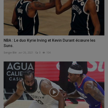
NBA : Le duo Kyrie Irving et Kevin Durant écœure les
Suns.
Serge Blé
avr 26, 2021
0
104