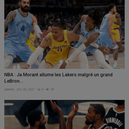
NBA : Ja Morant allume les Lakers malgré un grand
LeBron...
admin
déc 30, 2021
0
78