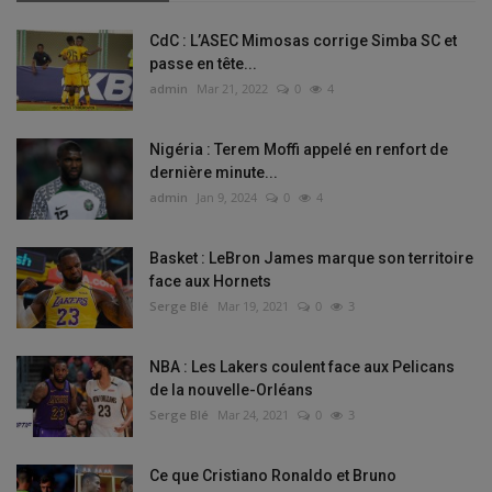
CdC : L’ASEC Mimosas corrige Simba SC et
passe en tête...
admin
Mar 21, 2022
0
4
Nigéria : Terem Moffi appelé en renfort de
dernière minute...
admin
Jan 9, 2024
0
4
Basket : LeBron James marque son territoire
face aux Hornets
Serge Blé
Mar 19, 2021
0
3
NBA : Les Lakers coulent face aux Pelicans
de la nouvelle-Orléans
Serge Blé
Mar 24, 2021
0
3
Ce que Cristiano Ronaldo et Bruno