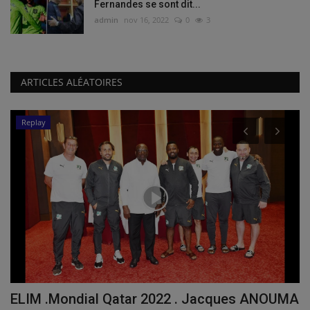
Fernandes se sont dit...
admin
nov 16, 2022
0
3
ARTICLES ALÉATOIRES
Replay
ELIM .Mondial Qatar 2022 . Jacques ANOUMA
C