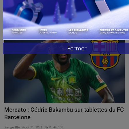
admin
SEP 15, 2022
0
97
Handball
Fin de l’idylle entre Cédric Bakambu et l’OM ! Non-inscrit cette saison
sur la liste...
Buzz de Sport
football
Combat
Fermer
Replay
Gallerie
Mercato : Cédric Bakambu sur tablettes du FC
Barcelone
Serge Blé
Août 31, 2021
0
168