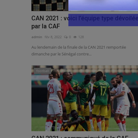
CAN 2021 : voici l’équipe type dévoilé
par la CAF
admin
fév 8, 2022
0
128
Au lendemain de la finale de la CAN 2021 remportée
dimanche par le Sénégal contre...
football