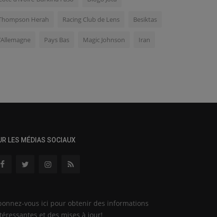
Thompson Herah
Racing Club de Lens
Besiktas
l’Allemagne
Pays Bas
Magic Johnson
Iran
UR LES MÉDIAS SOCIAUX
onnez-vous ici pour obtenir des informations
téressantes et des mises à jour!