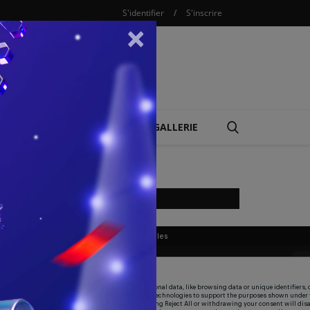
S'identifier
/
S'inscrire
×
COMBAT
REPLAY
GALLERIE
LIVE SPORTIF