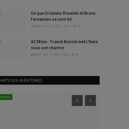
Ce que Cristiano Ronaldo et Bruno
Fernandes se sont dit...
admin
nov 16, 2022
0
5
AC Milan : Franck Kessié met L’Italie
sous son charme
admin
Mar 7, 2022
0
4
ARTICLES ALÉATOIRES
Basket
Tennis