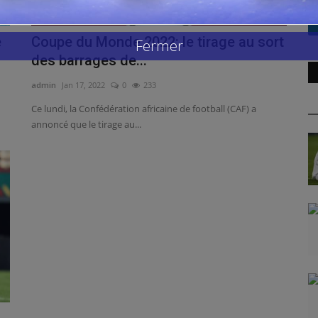
e
Coupe du Monde 2022: le tirage au sort
Fermer
des barrages de...
admin
Jan 17, 2022
0
233
Ce lundi, la Confédération africaine de football (CAF) a
annoncé que le tirage au...