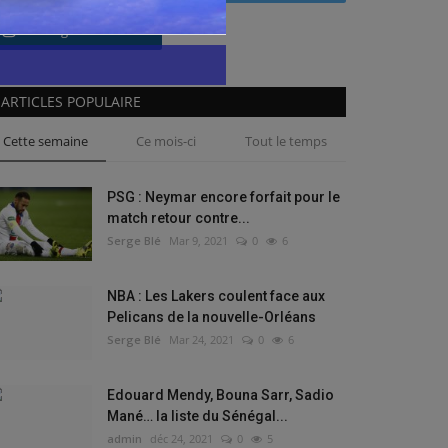
Instagram
ARTICLES POPULAIRE
Cette semaine
Ce mois-ci
Tout le temps
PSG : Neymar encore forfait pour le
match retour contre...
Serge Blé
Mar 9, 2021
0
6
NBA : Les Lakers coulent face aux
Pelicans de la nouvelle-Orléans
Serge Blé
Mar 24, 2021
0
6
Edouard Mendy, Bouna Sarr, Sadio
Mané… la liste du Sénégal...
admin
déc 24, 2021
0
5