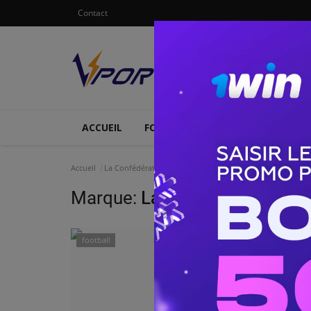
Contact
ACCUEIL
FOOTBALL
ATHLETISME
Accueil
La Confédération africaine de football
Marque:
La Confédération afr
football