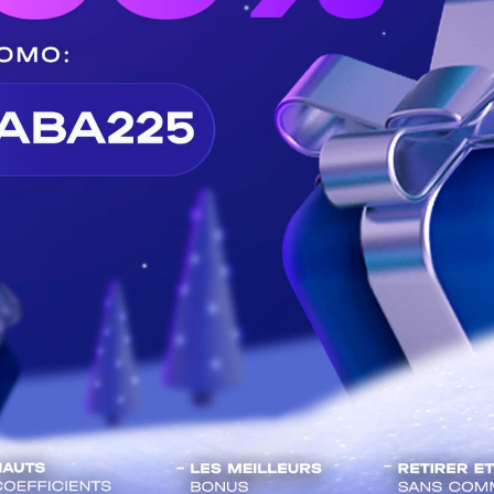
Elim.CAN 2023 : la CAF exclut 2
sélections
admin
Mai 24, 2022
0
94
La Confédération Africaine de Football a confirmé la
disqualification de deux nations...
football