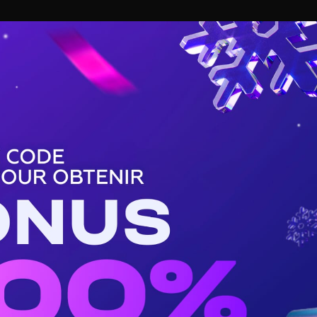
BASKET
TENNIS
HANDBALL
BUZZ DE SPORT
icaine de football
football