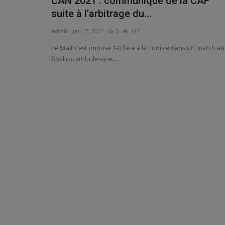
CAN 2021 : communiqué de la CAF
suite à l’arbitrage du...
admin
Jan 13, 2022
0
117
Le Mali s'est imposé 1-0 face à la Tunisie dans un match au
final rocambolesque,...
Replay