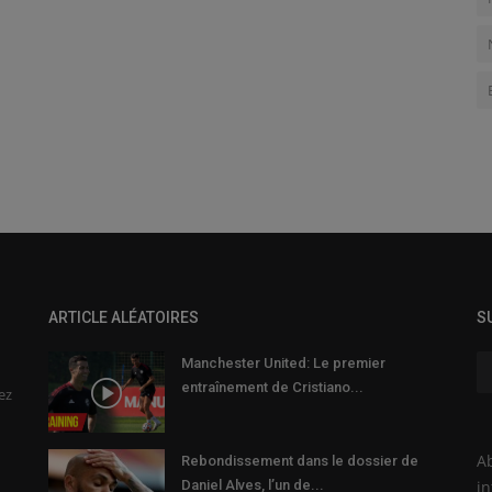
ARTICLE ALÉATOIRES
S
Manchester United: Le premier
entraînement de Cristiano...
ez
Ab
Rebondissement dans le dossier de
Daniel Alves, l’un de...
in