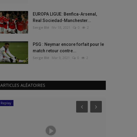
EUROPA LIGUE: Benfica-Arsenal,
Real Sociedad-Manchester...
Serge Blé
fév 18, 2021
0
2
PSG : Neymar encore forfait pour le
match retour contre...
Serge Blé
Mar 9, 2021
0
2
ARTICLES ALÉATOIRES
Replay
Basket