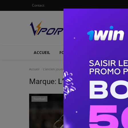
Contact
ACCUEIL
FOOTBALL
ATHLETISME
Accueil
L’ancien joueur de Chelsea
Marque:
L’ancien joueur de C
football