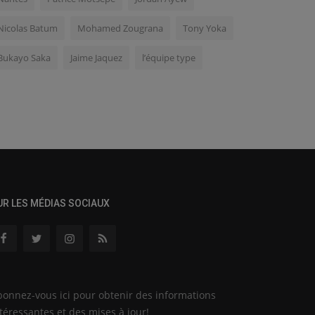
Nicolas Batum
Mohamed Zougrana
Tony Yoka
Bukayo Saka
Jaime Jaquez
l’équipe type
UR LES MÉDIAS SOCIAUX
onnez-vous ici pour obtenir des informations
téressantes et des mises à jour!