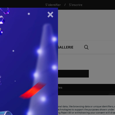
S'identifier
/
S'inscrire
×
COMBAT
REPLAY
GALLERIE
LIVE SPORTIF