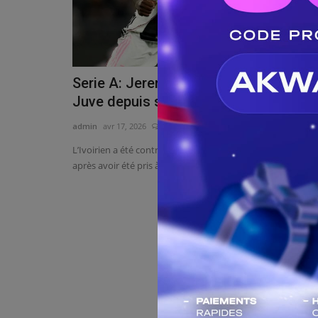
Serie A: Jeremie Boga Brille avec la
Juve depuis son départ...
admin
avr 17, 2026
0
39
L’Ivoirien a été contraint de quitter précipitamment Nice
après avoir été pris à...