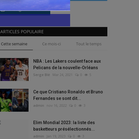
Instagram
ARTICLES POPULAIRE
Cette semaine
Ce mois-ci
Tout le temps
NBA : Les Lakers coulent face aux
Pelicans de la nouvelle-Orléans
Serge Blé
Mar 24, 2021
0
5
Ce que Cristiano Ronaldo et Bruno
Fernandes se sont dit...
admin
nov 16, 2022
0
3
Elim Mondial 2023: la liste des
basketteurs présélectionnés...
admin
Jan 19, 2023
0
3