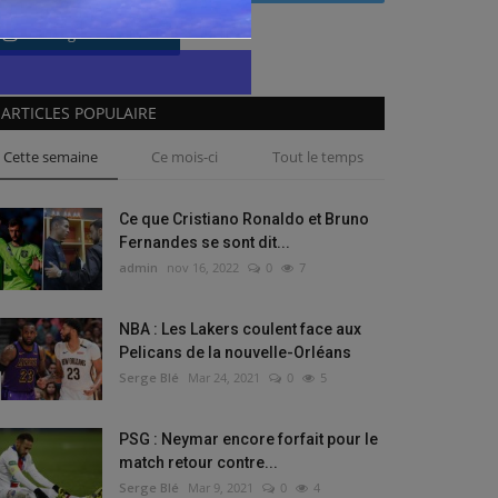
Instagram
ARTICLES POPULAIRE
Cette semaine
Ce mois-ci
Tout le temps
Ce que Cristiano Ronaldo et Bruno
Fernandes se sont dit...
admin
nov 16, 2022
0
7
NBA : Les Lakers coulent face aux
Pelicans de la nouvelle-Orléans
Serge Blé
Mar 24, 2021
0
5
PSG : Neymar encore forfait pour le
match retour contre...
Serge Blé
Mar 9, 2021
0
4