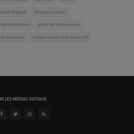
Benoît Angbwa
Thompson Herah
Tammy Abraham
le club de la Principauté
Les Nerazzurri
meilleur temps de la saison (SB)
UR LES MÉDIAS SOCIAUX