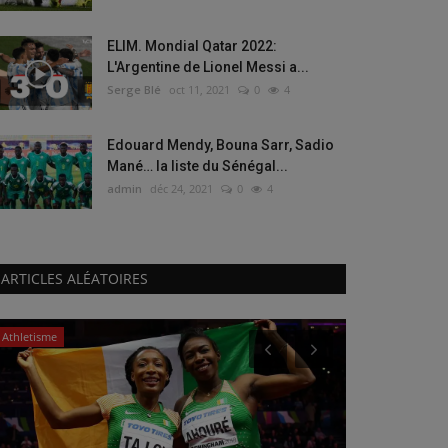
ELIM. Mondial Qatar 2022:
L'Argentine de Lionel Messi a...
Serge Blé
oct 11, 2021
0
4
Edouard Mendy, Bouna Sarr, Sadio
Mané… la liste du Sénégal...
admin
déc 24, 2021
0
4
ARTICLES ALÉATOIRES
Athletisme
Basket