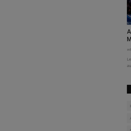
: La
Real Madrid vs Alavés: pronostic de la
A
rencontre...
M
admin
avr 21, 2026
0
42
ad
euxième
Distancé dans la course au titre par le FC Barcelone avec 9
Le
longueurs de retard...
au