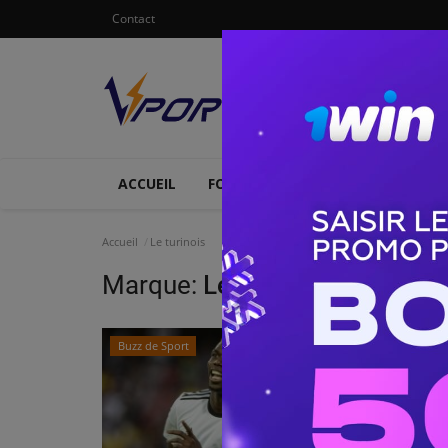
Contact
ACCUEIL
FOOTBALL
ATHLETISME
Accueil
Le turinois
Marque:
Le turinois
Buzz de Sport