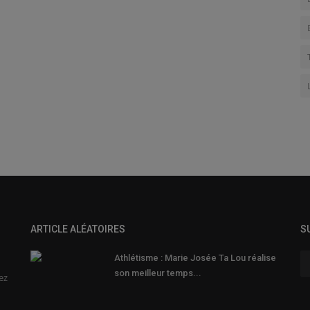
ARTICLE ALÉATOIRES
S
Athlétisme : Marie Josée Ta Lou réalise
son meilleur temps...
ez