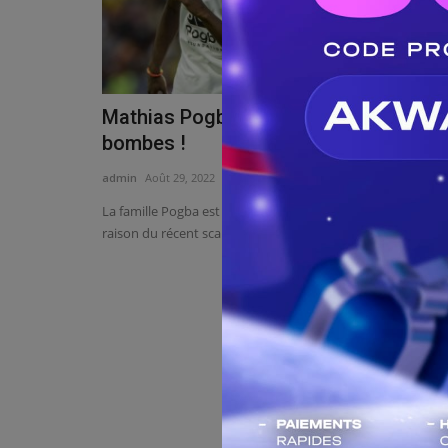
Mathias Pogba lâche de nouvelles
bombes !
admin
Août 29, 2022
0
530
La famille Pogba est en train de manger son pain noir en
raison du récent scandale...