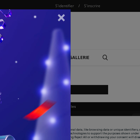
S'identifier
/
S'inscrire
×
COMBAT
REPLAY
GALLERIE
LIVE SPORTIF