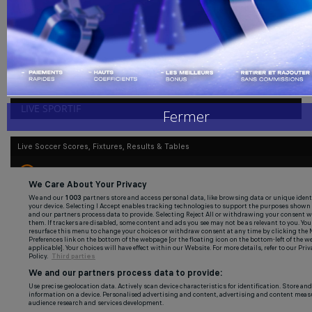
admin
Jan 17, 2022
0
121
Handball
Le père de Sangaré Badra Ali décède après le match des Éléphants
contre la Sierra...
Buzz de Sport
Combat
LIVE SPORTIF
Fermer
Replay
Gallerie