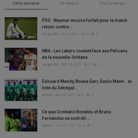
Cette semaine
Ce mois-ci
Tout le temps
PSG : Neymar encore forfait pour le match
retour contre...
Serge Blé
Mar 9, 2021
0
6
NBA : Les Lakers coulent face aux Pelicans
de la nouvelle-Orléans
Serge Blé
Mar 24, 2021
0
6
Edouard Mendy, Bouna Sarr, Sadio Mané… la
liste du Sénégal...
admin
déc 24, 2021
0
5
Ce que Cristiano Ronaldo et Bruno
Fernandes se sont dit...
admin
nov 16, 2022
0
5