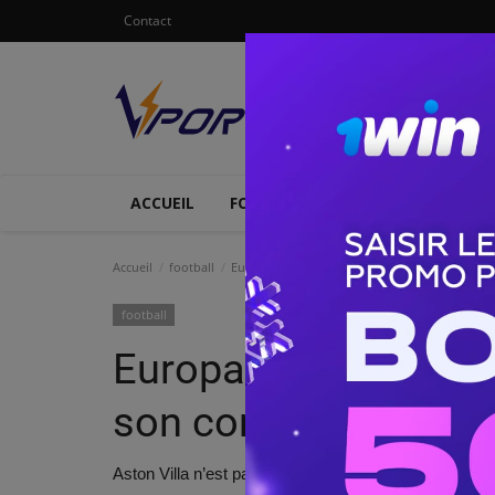
Contact
ACCUEIL
FOOTBALL
ATHLETISME
Accueil
football
Europa League : Evann Guessand débloque son
football
Europa League : Ev
son compteur avec A
Aston Villa n’est pas parvenu à remporter la victoire