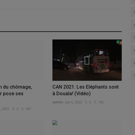
in du chômage,
CAN 2021: Les Eléphants sont
r pose ses
à Douala! (Vidéo)
admin
Jan 6, 2022
0
182
4, 2021
0
367