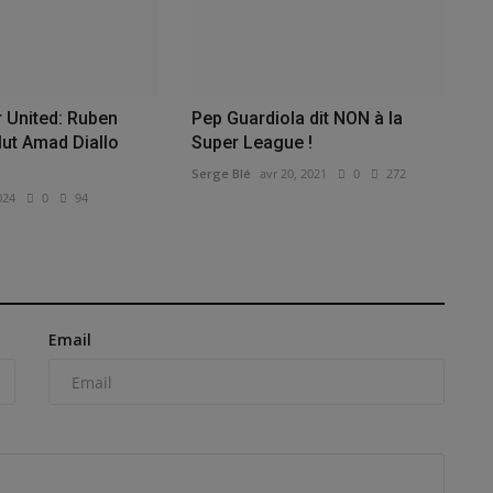
 United: Ruben
Pep Guardiola dit NON à la
ut Amad Diallo
Super League !
Serge Blé
avr 20, 2021
0
272
024
0
94
Email