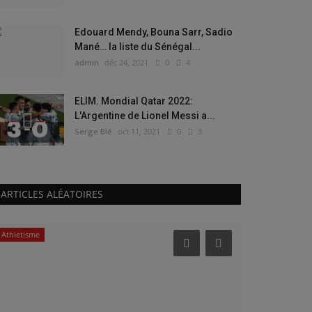
Edouard Mendy, Bouna Sarr, Sadio
Mané… la liste du Sénégal...
admin
déc 24, 2021
0
4
ELIM. Mondial Qatar 2022:
L'Argentine de Lionel Messi a...
Serge Blé
oct 11, 2021
0
3
ARTICLES ALÉATOIRES
Athletisme
Buzz de Sport