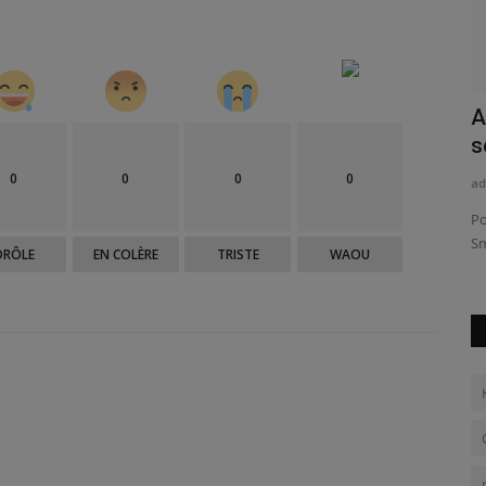
orte la
Open d'Australie : Djokovic bat
A
Stefanos Tsitsipas et remporte...
s
0
0
0
0
admin
Jan 30, 2023
0
217
ad
r ce
Novak Djokovic est toujours le maître en Australie. Opposé
Po
en finale au Grec Stefanos...
Sm
DRÔLE
EN COLÈRE
TRISTE
WAOU