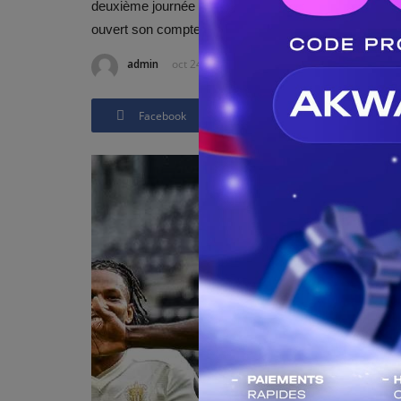
deuxième journée de la Ligue Europa (2-1). L’Ivoirie
ouvert son compteur avec les Villans.
admin
oct 24, 2025 - 10:41
Mis à jour: oct 24, 2025
Facebook
Twitter