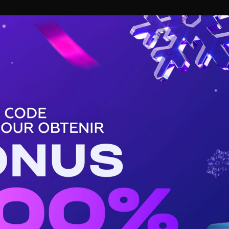
BASKET
TENNIS
HANDBALL
BUZZ DE SPORT
 compteur avec Aston Villa
ann Guessand débloque
ston Villa
 ce jeudi face au club néerlandais Go Ahead Eagles lors de la