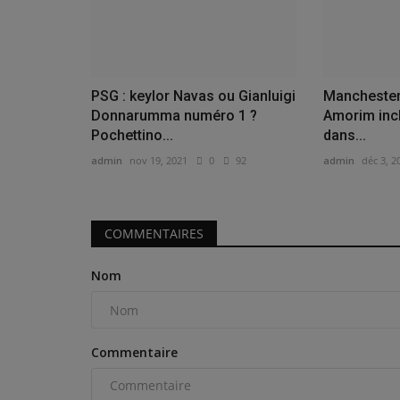
PSG : keylor Navas ou Gianluigi
Manchester
Donnarumma numéro 1 ?
Amorim incl
Pochettino...
dans...
admin
nov 19, 2021
0
92
admin
déc 3, 2
COMMENTAIRES
Nom
Commentaire