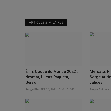
ARTICLES SIMILAIRES
Élim. Coupe du Monde 2022 :
Mercato: F
Neymar, Lucas Paqueta,
Serge Aurie
Gerson…...
valises...
Serge Blé
SEP 24, 2021
0
148
Serge Blé
oct 