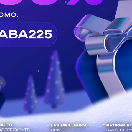
n Evann Guessand, buteur face à cette équipe polonaise, a
 - 10:48
0
61