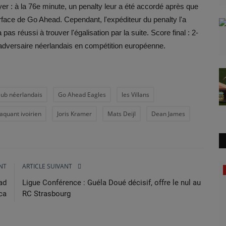
yer : à la 76e minute, un penalty leur a été accordé après que
face de Go Ahead. Cependant, l'expéditeur du penalty l'a
as réussi à trouver l'égalisation par la suite. Score final : 2-
 adversaire néerlandais en compétition européenne.
lub néerlandais
Go Ahead Eagles
les Villans
taquant ivoirien
Joris Kramer
Mats Deijl
Dean James
NT
ARTICLE SUIVANT
Tennis
ad
Ligue Conférence : Guéla Doué décisif, offre le nul au
ca
RC Strasbourg