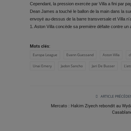
Cependant, la pression exercée par Villa a fini par pa
Dean James a touché le ballon de la main dans la sur
envoyé au-dessus de la barre transversale et Villa n'a p
1. Aston Villa concède sa première défaite contre un
Mots clés:
Europa League
Evann Guessand
Aston Villa
c
Unai Emery
Jadon Sancho
Jari De Busser
L’at
ARTICLE PRÉCÉDE
Athletisme
Mercato : Hakim Ziyech rebondit au Wyd
Casablan