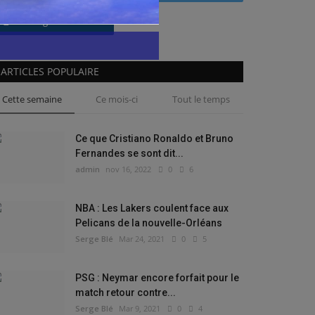
Instagram
ARTICLES POPULAIRE
Cette semaine
Ce mois-ci
Tout le temps
Ce que Cristiano Ronaldo et Bruno
Fernandes se sont dit...
admin
nov 16, 2022
0
6
NBA : Les Lakers coulent face aux
Pelicans de la nouvelle-Orléans
Serge Blé
Mar 24, 2021
0
5
PSG : Neymar encore forfait pour le
match retour contre...
Serge Blé
Mar 9, 2021
0
4