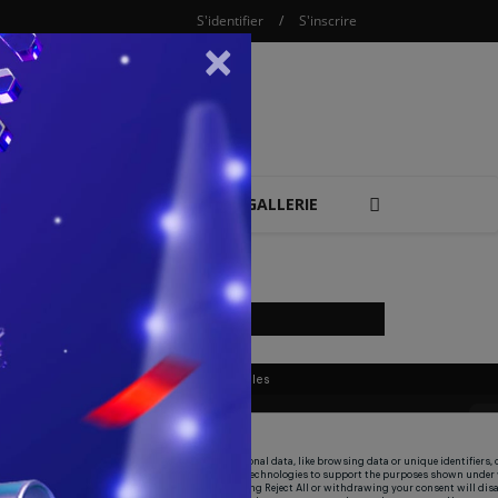
S'identifier
/
S'inscrire
×
COMBAT
REPLAY
GALLERIE
LIVE SPORTIF