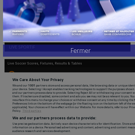
admin
fév 15, 2022
0
240
Handball
Connu comme une légende de Chelsea, Didier Drogba a totalement
confiance au Belge,...
Buzz de Sport
Combat
LIVE SPORTIF
Fermer
Replay
Gallerie