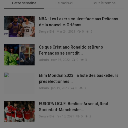
Cette semaine
Ce mois-ci
Tout le temps
NBA : Les Lakers coulent face aux Pelicans
de la nouvelle-Orléans
Serge Blé
Mar 24, 2021
0
5
Ce que Cristiano Ronaldo et Bruno
Fernandes se sont dit...
admin
nov 16, 2022
0
3
Elim Mondial 2023: la liste des basketteurs
présélectionnés...
admin
Jan 19, 2023
0
3
EUROPA LIGUE: Benfica-Arsenal, Real
Sociedad-Manchester...
Serge Blé
fév 18, 2021
0
2