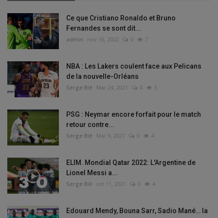
Ce que Cristiano Ronaldo et Bruno
Fernandes se sont dit...
admin
nov 16, 2022
0
7
NBA : Les Lakers coulent face aux Pelicans
de la nouvelle-Orléans
Serge Blé
Mar 24, 2021
0
5
PSG : Neymar encore forfait pour le match
retour contre...
Serge Blé
Mar 9, 2021
0
4
ELIM. Mondial Qatar 2022: L'Argentine de
Lionel Messi a...
Serge Blé
oct 11, 2021
0
4
Edouard Mendy, Bouna Sarr, Sadio Mané… la