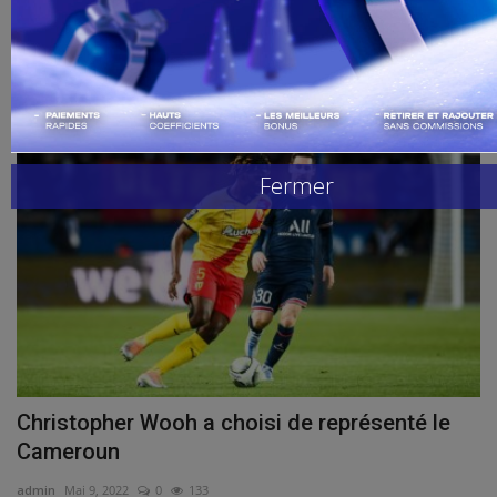
admin
juil 4, 2022
0
99
Handball
Le FC Barcelone a officialisé ce lundi la signature du milieu de terrain
ivoirien...
Buzz de Sport
football
Combat
Fermer
Replay
Gallerie
Christopher Wooh a choisi de représenté le
Cameroun
admin
Mai 9, 2022
0
133