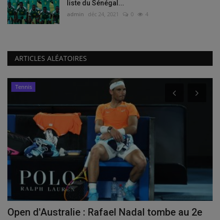
liste du Sénégal...
admin
déc 24, 2021
0
4
ARTICLES ALÉATOIRES
Tennis
Open d'Australie : Rafael Nadal tombe au 2e
S