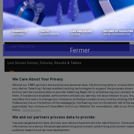
admin
nov 7, 2022
0
69
Handball
L'UEFA a procédé ce lundi au tirage au sort des barrages pour les 8es
de finale...
Buzz de Sport
Combat
LIVE SPORTIF
Fermer
Replay
Gallerie