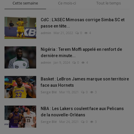
Cette semaine
Ce mois-ci
Tout le temps
CdC : L’ASEC Mimosas corrige Simba SC et
passe en tête...
admin
Mar 21, 2022
0
4
Nigéria : Terem Moffi appelé en renfort de
dernière minute...
admin
Jan 9, 2024
0
4
Basket : LeBron James marque son territoire
face aux Hornets
Serge Blé
Mar 19, 2021
0
3
NBA : Les Lakers coulent face aux Pelicans
de la nouvelle-Orléans
Serge Blé
Mar 24, 2021
0
3