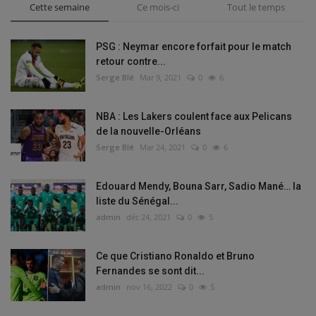
Cette semaine
Ce mois-ci
Tout le temps
PSG : Neymar encore forfait pour le match
retour contre...
Serge Blé
Mar 9, 2021
0
6
NBA : Les Lakers coulent face aux Pelicans
de la nouvelle-Orléans
Serge Blé
Mar 24, 2021
0
6
Edouard Mendy, Bouna Sarr, Sadio Mané… la
liste du Sénégal...
admin
déc 24, 2021
0
5
Ce que Cristiano Ronaldo et Bruno
Fernandes se sont dit...
admin
nov 16, 2022
0
5