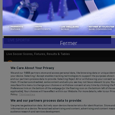
admin
nov 28, 2022
0
102
Handball
Opposé à la Serbie ce lundi (coup d’envoi à 10h) à l’occasion d’un
match décisif...
Buzz de Sport
Combat
LIVE SPORTIF
Fermer
Replay
Gallerie