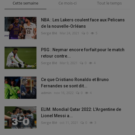
Cette semaine
Ce mois-ci
Tout le temps
NBA : Les Lakers coulent face aux Pelicans
de la nouvelle-Orléans
Serge Blé
Mar 24, 2021
0
5
PSG : Neymar encore forfait pour le match
retour contre...
Serge Blé
Mar 9, 2021
0
4
Ce que Cristiano Ronaldo et Bruno
Fernandes se sont dit...
admin
nov 16, 2022
0
4
ELIM. Mondial Qatar 2022: L'Argentine de
Lionel Messi a...
Serge Blé
oct 11, 2021
0
3