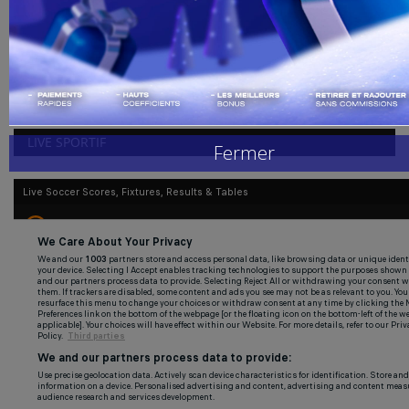
admin
juil 14, 2022
0
217
Handball
Après le départ du milieu de terrain au FC Barcelone, La pépite
ivoirienne Chaka...
Buzz de Sport
Combat
LIVE SPORTIF
Fermer
Replay
Gallerie