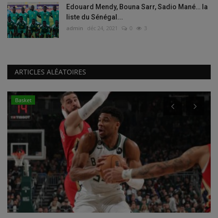
Edouard Mendy, Bouna Sarr, Sadio Mané… la
liste du Sénégal...
admin
déc 24, 2021
0
3
ARTICLES ALÉATOIRES
Basket