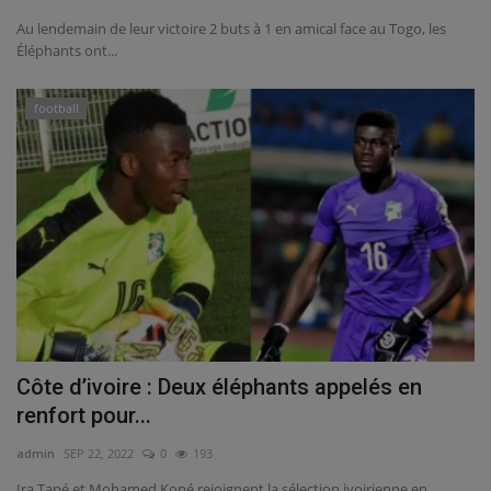
Au lendemain de leur victoire 2 buts à 1 en amical face au Togo, les
Éléphants ont...
football
Côte d’ivoire : Deux éléphants appelés en
renfort pour...
admin
SEP 22, 2022
0
193
Ira Tapé et Mohamed Koné rejoignent la sélection ivoirienne en