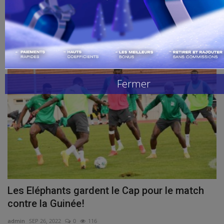
admin
SEP 27, 2022
0
349
Handball
La Côte d’Ivoire a remporté son premier match amical face au Togo (2-
1), samedi,...
Buzz de Sport
football
Combat
Fermer
Replay
Gallerie
Les Eléphants gardent le Cap pour le match
contre la Guinée!
admin
SEP 26, 2022
0
116