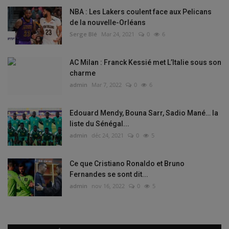
NBA : Les Lakers coulent face aux Pelicans
de la nouvelle-Orléans
Serge Blé
Mar 24, 2021
0
6
AC Milan : Franck Kessié met L’Italie sous son
charme
admin
Mar 7, 2022
0
6
Edouard Mendy, Bouna Sarr, Sadio Mané… la
liste du Sénégal...
admin
déc 24, 2021
0
5
Ce que Cristiano Ronaldo et Bruno
Fernandes se sont dit...
admin
nov 16, 2022
0
5