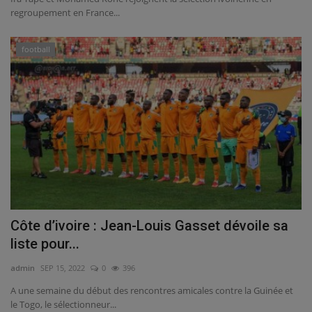
regroupement en France...
football
Côte d’ivoire : Jean-Louis Gasset dévoile sa
liste pour...
admin
SEP 15, 2022
0
396
A une semaine du début des rencontres amicales contre la Guinée et
le Togo, le sélectionneur...