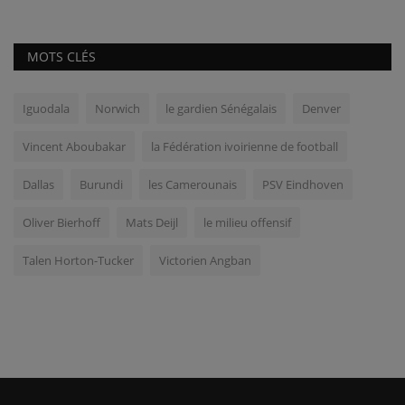
MOTS CLÉS
Iguodala
Norwich
le gardien Sénégalais
Denver
Vincent Aboubakar
la Fédération ivoirienne de football
Dallas
Burundi
les Camerounais
PSV Eindhoven
Oliver Bierhoff
Mats Deijl
le milieu offensif
Talen Horton-Tucker
Victorien Angban