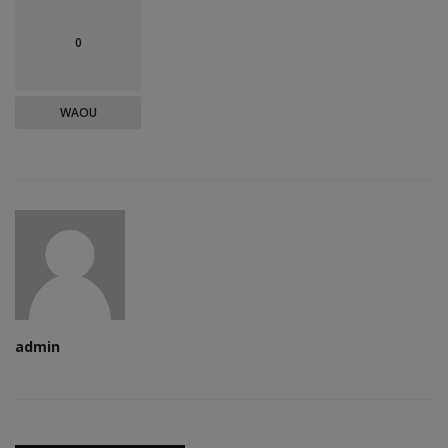
0
WAOU
admin