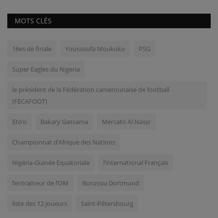
MOTS CLÉS
16es de finale
Youssoufa Moukoko
PSG
Super Eagles du Nigeria
le président de la Fédération camerounaise de football
(FECAFOOT)
Eto’o
Bakary Gassama
Mercato Al Nassr
Championnat d’Afrique des Nations
Nigéria-Guinée Equatoriale
l’international Français
l’entraineur de l’OM
Borussia Dortmund
liste des 12 joueurs
Saint-Pétersbourg