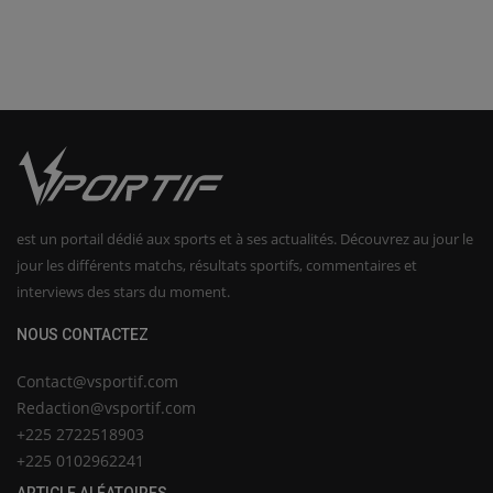
est un portail dédié aux sports et à ses actualités. Découvrez au jour le
jour les différents matchs, résultats sportifs, commentaires et
interviews des stars du moment.
NOUS CONTACTEZ
Contact@vsportif.com
Redaction@vsportif.com
+225 2722518903
+225 0102962241