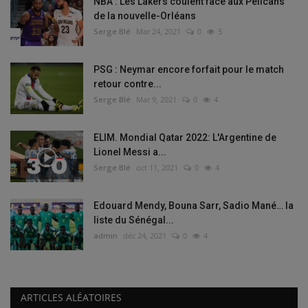
NBA : Les Lakers coulent face aux Pelicans
de la nouvelle-Orléans
Serge Blé
Mar 24, 2021
0
5
PSG : Neymar encore forfait pour le match
retour contre...
Serge Blé
Mar 9, 2021
0
4
ELIM. Mondial Qatar 2022: L'Argentine de
Lionel Messi a...
Serge Blé
oct 11, 2021
0
4
Edouard Mendy, Bouna Sarr, Sadio Mané… la
liste du Sénégal...
admin
déc 24, 2021
0
4
ARTICLES ALÉATOIRES