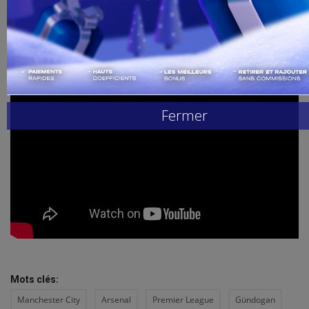
Mis à jour: Août 30, 2021 - 16:00
Handball
Buzz de Sport
Combat
Fermer
Replay
Gallerie
Mots clés:
Manchester City
Arsenal
Premier League
Gündogan