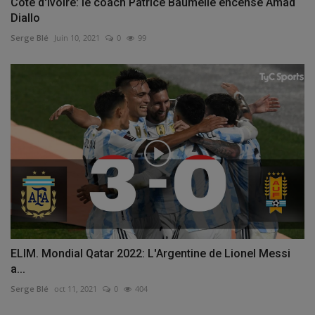
Côte d'Ivoire: le coach Patrice Baumelle encense Amad
Diallo
Serge Blé
Juin 10, 2021
0
99
ELIM. Mondial Qatar 2022: L'Argentine de Lionel Messi
a...
Serge Blé
oct 11, 2021
0
404